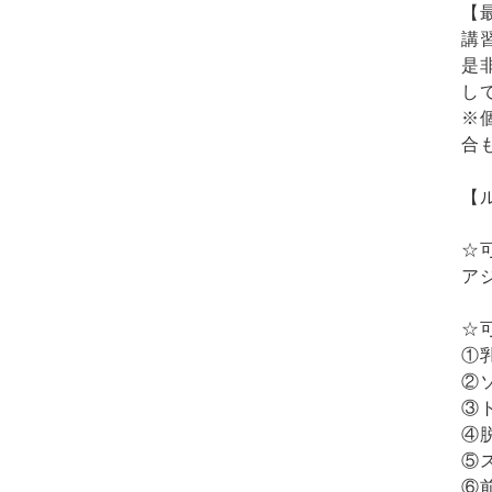
【
講
是
し
※
合
【
☆
ア
☆
①
②
③
④
⑤
⑥