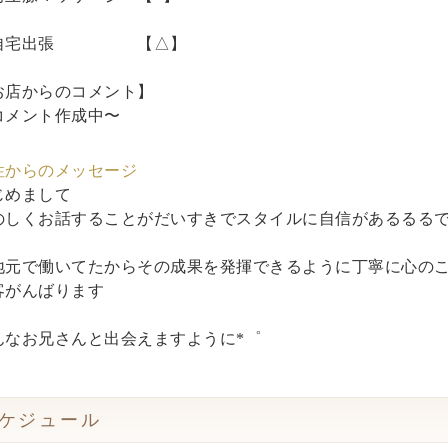
自宅出張 【△】
お店からのコメント】
コメント作成中〜
性からのメッセージ
じめまして
のしくお話することがだいすきでスタイルに自信があるるる
地元で働いてたからその成果を発揮できるように丁寧に心の
客がんばります
んなお兄さんと出会えますように*゜
ケジュール