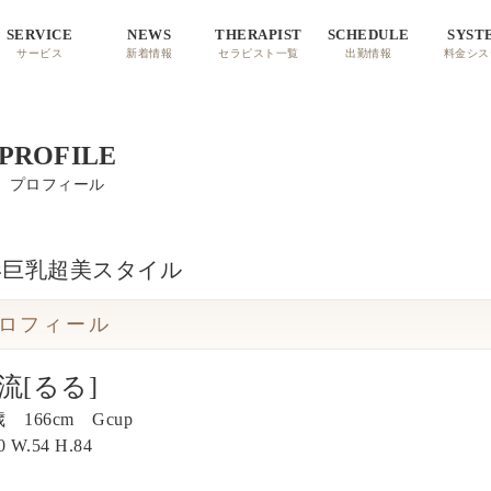
SERVICE
NEWS
THERAPIST
SCHEDULE
SYST
サービス
新着情報
セラピスト一覧
出勤情報
料金シス
PROFILE
プロフィール
形巨乳超美スタイル
ロフィール
流[るる]
歳 166cm Gcup
0
W.
54
H.
84