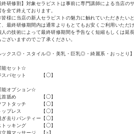
最終研修割】対象セラピストは事前に専門講師による当店の
習を全て終えております。
非皆様に当店の新人セラピストの魅力に触れていただきたい
て、最終研修期間内は通常よりもとてもお安くご利用いただ
個人の技術によって最終研修期間を予告なく短縮もしくは延
もございますのでご了承ください。
ルックス◎・スタイル◎・美乳・巨乳◎・綺麗系・おっとり
可能セット☆
ジスパセット 【◯】
可能オプション☆
乳首舐め 【◯】
ソフトタッチ 【◯】
トップレス 【◯】
脱ぎ去りパンティー【◯】
ストッキング 【◯】
前立腺マッサージ 【×】