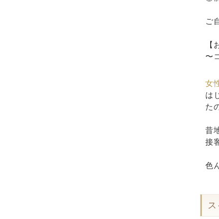
ご
【
〜
女
は
た
昔
接
色
ス