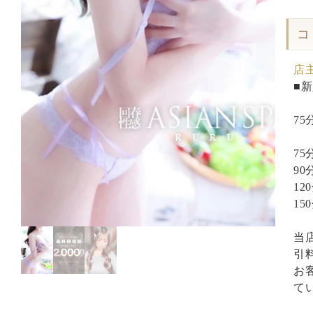
コ
店
■
75
75
90
12
1
当
引
お
て