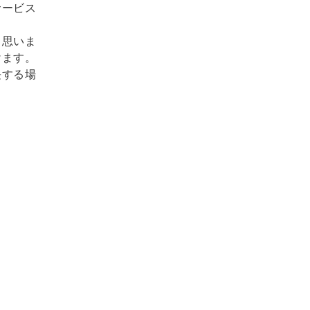
サービス
と思いま
けます。
長する場
】