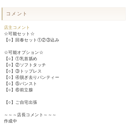
コメント
店主コメント
☆可能セット☆
【○】回春セット①②③込み
☆可能オプション☆
【○】①乳首舐め
【○】②ソフトタッチ
【○】③トップレス
【○】④脱ぎ去りパンティー
【○】⑤パンスト
【○】⑥前立腺
【○】ご自宅出張
～～～店長コメント～～～
作成中