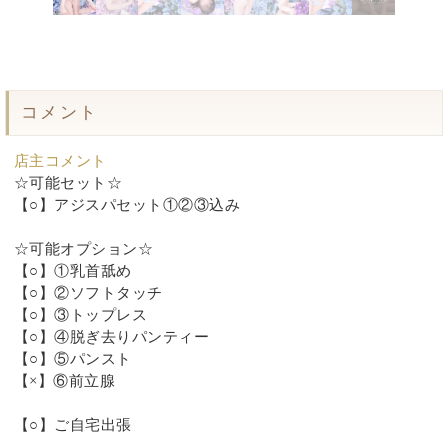
コメント
店主コメント
☆可能セット☆
【○】アジスパセット①②③込み
☆可能オプション☆
【○】①乳首舐め
【○】②ソフトタッチ
【○】③トップレス
【○】④脱ぎ去りパンティー
【○】⑤パンスト
【×】⑥前立腺
【○】ご自宅出張