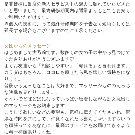
是非皆様に当店の新人セラピストの魅力に触れていただきた
いと思いまして、最終研修期間内は通常よりもとてもお安く
ご利用いただけます。
※個人の技術によって最終研修期間を予告なく短縮もしくは
延長する場合もございますのでご了承ください。
女性からのメッセージ
はじめまして実乃莉です。数多くの女の子の中から見つけて
くださりありがとうございます♡
よくお友達から「相談しやすい」「頼れる」と言われます。
カラダはもちろん、ココロも癒せたら私も嬉しい気持ちにな
ります。
普段からえっちなことは大好きで、マッサージもののえっち
な映像も見たりします。。
オイルでどばどばになっていっぱい密着しながら痴女丸出し
のマッサージをお約束します！
こうして欲しいなどの要望も、気軽に伝えてくださいね。濃
厚な時間を共にして、仲良くなれたら喜んじゃいます♡いつ
も頑張ってるあなたに、最高のサービスをお届けできるよう
に精一杯頑張りますね！