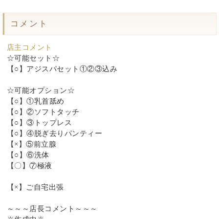
コメント
店主コメント
☆可能セット☆
【○】アジスパセット①②③込み
☆可能オプション☆
【○】①乳首舐め
【○】②ソフトタッチ
【○】③トップレス
【○】④脱ぎ去りパンティー
【×】⑤前立腺
【○】⑥洗体
【〇】⑦極液
【×】ご自宅出張
～～～店長コメント～～～