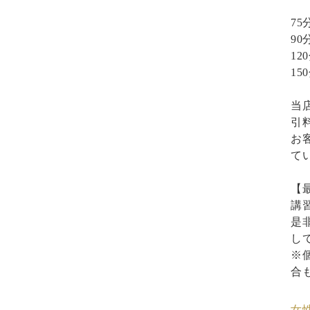
75
90
12
1
当
引
お
て
【
講
是
し
※
合
女