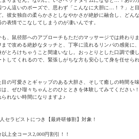
止まりません。なのに、いざベッドタイムになると…！あの
四つん這いのポーズで、思わず「こんなに大胆に…！？」と
ど。彼女独自の柔らかさとしなやかさが絶妙に融合し、どん
裕の表情でこなしてしまうのが凄いんです。
かも、鼠径部へのアプローチもただのマッサージでは終わり
ワまで攻める絶妙なタッチと、丁寧に流れるリンパの感覚に
身がとろけちゃうこと間違いなし。おっとりとした口調で優
ートしてくれるので、緊張しがちな方も安心して身を任せら
。
た目の可愛さとギャップのある大胆さ、そして癒しの時間を
方は、ぜひ瑠々ちゃんとのひとときを体験してみてください
れられない時間になりますよ♪
新人セラピストにつき【最終研修割】対象！
分以上全コース2,000円割引！！