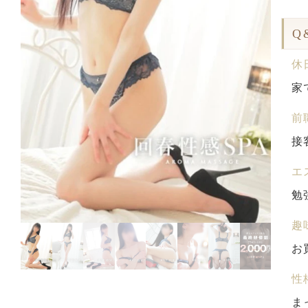
Q
休
家
前
接
エ
勉
趣
お
性
ま