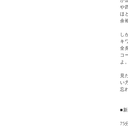
が
や
ほ
余
し
キ
全
コ
よ
見
い
忘
■
75