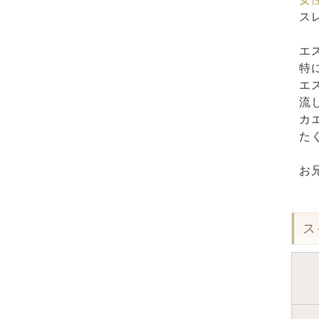
ス
エ
特
エ
流
カ
た
お
ス