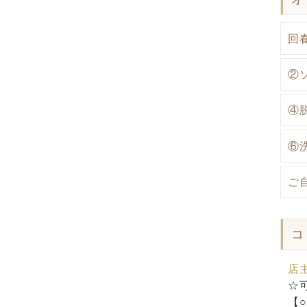
回
②
④
⑥
ご
コ
店
☆
【