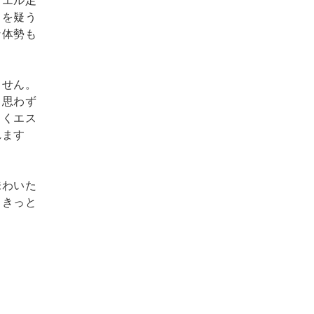
カエル足
目を疑う
な体勢も
ません。
、思わず
しくエス
れます
味わいた
！きっと