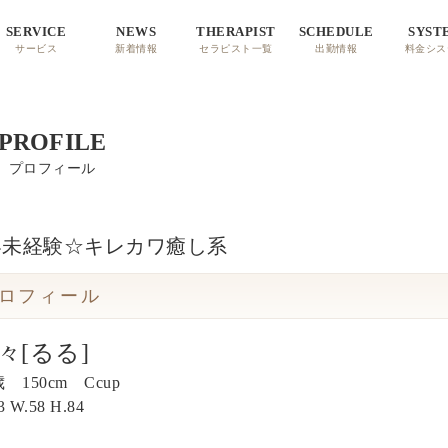
SERVICE
NEWS
THERAPIST
SCHEDULE
SYST
サービス
新着情報
セラピスト一覧
出勤情報
料金シス
PROFILE
プロフィール
界未経験☆キレカワ癒し系
ロフィール
々[るる]
歳 150cm Ccup
3
W.
58
H.
84