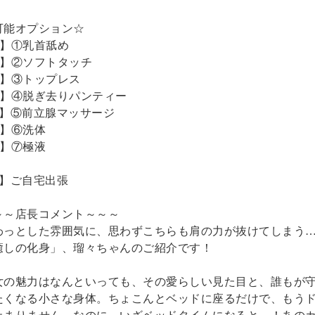
可能オプション☆
○】①乳首舐め
○】②ソフトタッチ
○】③トップレス
○】④脱ぎ去りパンティー
×】⑤前立腺マッサージ
○】⑥洗体
○】⑦極液
×】ご自宅出張
～～店長コメント～～～
わっとした雰囲気に、思わずこちらも肩の力が抜けてしまう
癒しの化身」、瑠々ちゃんのご紹介です！
女の魅力はなんといっても、その愛らしい見た目と、誰もが
たくなる小さな身体。ちょこんとベッドに座るだけで、もう