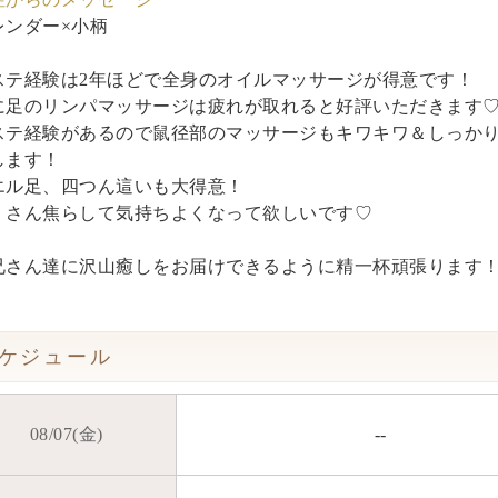
レンダー×小柄
ステ経験は2年ほどで全身のオイルマッサージが得意です！
に足のリンパマッサージは疲れが取れると好評いただきます
ステ経験があるので鼠径部のマッサージもキワキワ＆しっか
します！
エル足、四つん這いも大得意！
くさん焦らして気持ちよくなって欲しいです♡
兄さん達に沢山癒しをお届けできるように精一杯頑張ります
ケジュール
08/07(金)
--