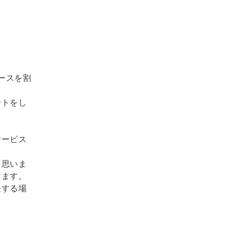
ースを割
ートをし
サービス
と思いま
けます。
長する場