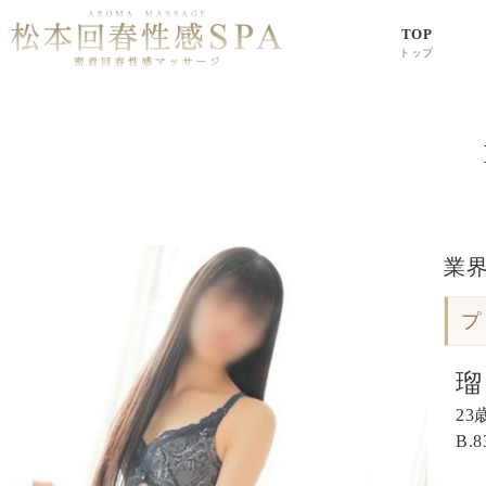
TOP
トップ
業
プ
瑠
23
B.
8