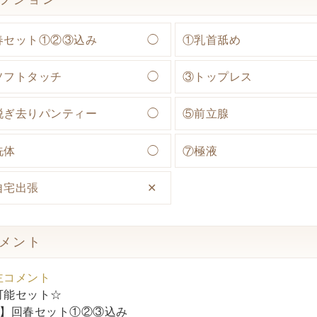
春セット①②③込み
◯
①乳首舐め
ソフトタッチ
◯
③トップレス
脱ぎ去りパンティー
◯
⑤前立腺
洗体
◯
⑦極液
自宅出張
✕
メント
主コメント
可能セット☆
○】回春セット①②③込み