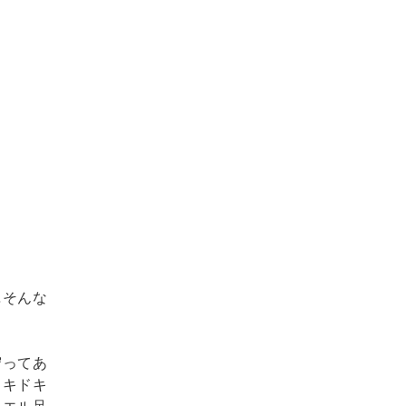
…そんな
守ってあ
ドキドキ