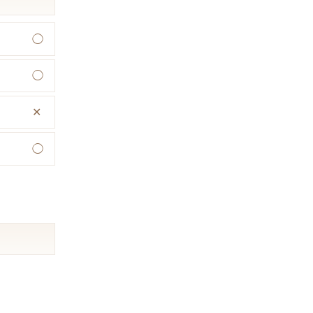
◯
◯
✕
◯