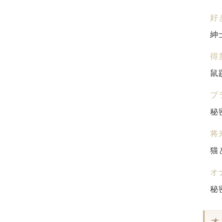
好
紳
得
鼠
プ
秘
将
猫
オ
秘
オ