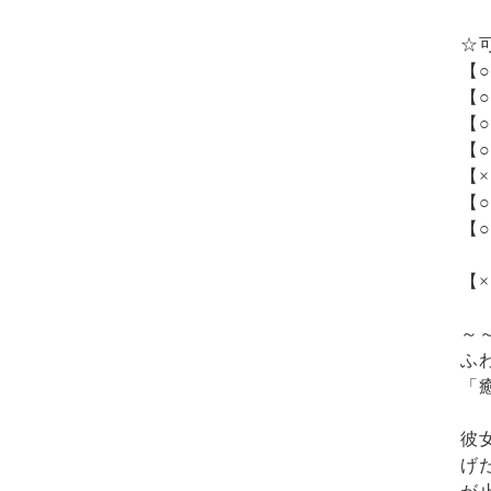
☆
【
【
【
【
【
【
【
【
～
ふ
「
彼
げ